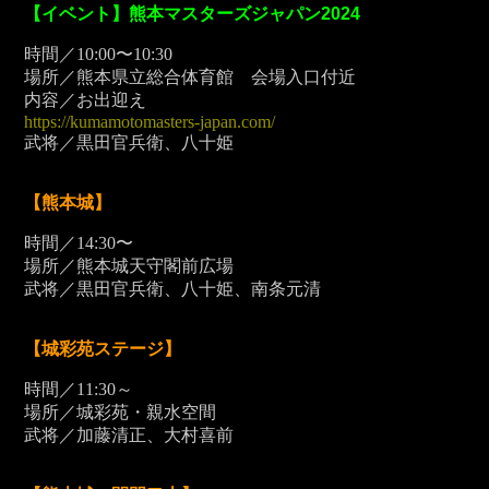
【イベント】熊本マスターズジャパン2024
時間／10:00〜10:30
場所／熊本県立総合体育館 会場入口付近
内容／お出迎え
https://kumamotomasters-japan.com/
武将／黒田官兵衛、八十姫
【熊本城】
時間／14:30〜
場所／熊本城天守閣前広場
武将／黒田官兵衛、八十姫、南条元清
【城彩苑ステージ】
時間／11:30～
場所／城彩苑・親水空間
武将／加藤清正、大村喜前