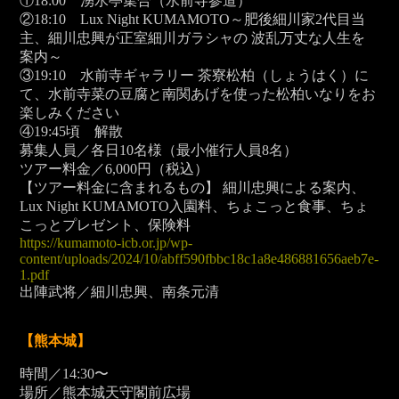
①18:00 湧水亭集合（水前寺参道）
②18:10 Lux Night KUMAMOTO～肥後細川家2代目当
主、細川忠興が正室細川ガラシャの 波乱万丈な人生を
案内～
③19:10 水前寺ギャラリー 茶寮松柏（しょうはく）に
て、水前寺菜の豆腐と南関あげを使った松柏いなりをお
楽しみください
④19:45頃 解散
募集人員／各日10名様（最小催行人員8名）
ツアー料金／6,000
円（税込）
【ツアー料金に含まれるもの】 細川忠興による案内、
Lux Night KUMAMOTO入園料、ちょこっと食事、ちょ
こっとプレゼント、保険料
https://kumamoto-icb.or.jp/wp-
content/uploads/2024/10/abff590fbbc18c1a8e486881656aeb7e-
1.pdf
出陣武将／細川忠興、南条元清
【熊本城】
時間／14:30〜
場所／熊本城天守閣前広場