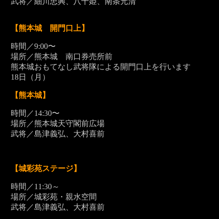
武将／細川忠興、八十姫、南条元清
【熊本城 開門口上】
時間／9:00〜
場所／熊本城 南口券売所前
熊本城おもてなし武将隊による開門口上を行います
18
日（月）
【熊本城】
時間／14:30〜
場所／熊本城天守閣前広場
武将／島津義弘、大村喜前
【城彩苑ステージ】
時間／11:30～
場所／城彩苑・親水空間
武将／島津義弘、大村喜前