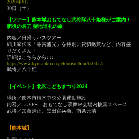
2020年6月
30
日（土）
【ツアー】熊本城おもてなし武将隊八十姫様がご案内！
肥後の名刀 聖地巡礼の旅
内容／日帰りバスツアー
細川家伝来「彫貫盛光」を特別に貸切鑑賞など、内容盛
りだくさん！
詳細はこちらから↓↓↓
https://www.kyusanko.co.jp/tourism/tour/bs0027/
武将／八十姫
【イベント】北区こどもまつり2024
場所／熊本市植木中央公園運動施設
内容／12:30〜 おもてなし演舞＠会場内披露スペース
武将／加藤清正、黒田官兵衛、南条元清
【熊本城】