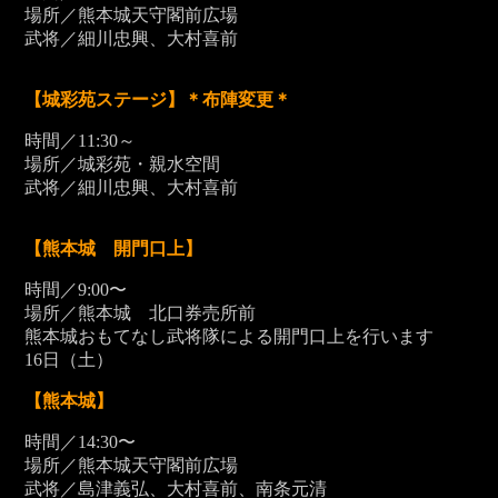
場所／熊本城天守閣前広場
武将／細川忠興、大村喜前
【城彩苑ステージ】＊布陣変更＊
時間／11:30～
場所／城彩苑・親水空間
武将／細川忠興、大村喜前
【熊本城 開門口上】
時間／9:00〜
場所／熊本城 北口券売所前
熊本城おもてなし武将隊による開門口上を行います
16
日（土）
【熊本城】
時間／14:30〜
場所／熊本城天守閣前広場
武将／島津義弘、大村喜前、南条元清