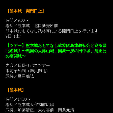
【熊本城 開門口上】
時間／9:00〜
場所／熊本城 北口券売所前
熊本城おもてなし武将隊による開門口上を行います
9
日（土）
【ツアー】熊本城おもてなし武将隊島津義弘公と巡る県
北名城！〜戦国の大津山城、国衆一揆の田中城、清正公
の南関城〜
内容／日帰りバスツアー
事前予約制（満員御礼）
武将／島津義弘
【熊本城】
時間／14:30〜
場所／熊本城天守閣前広場
武将／加藤清正、大村喜前、南条元清