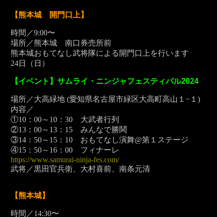
【熊本城 開門口上】
時間／9:00〜
場所／熊本城 南口券売所前
熊本城おもてなし武将隊による開門口上を行います
24
日（日）
【イベント】サムライ・ニンジャフェスティバル2024
場所／大高緑地 (愛知県名古屋市緑区大高町高山１−１)
内容／
①10：00～10：30 大武者行列
②13：00～13：15 みんなで勝鬨
③14：50～15：10 おもてなし演舞@第１ステージ
④15：50～16：00 フィナーレ
https://www.samurai-ninja-fes.com/
武将／黒田官兵衛、大村喜前、南条元清
【熊本城】
時間／14:30〜