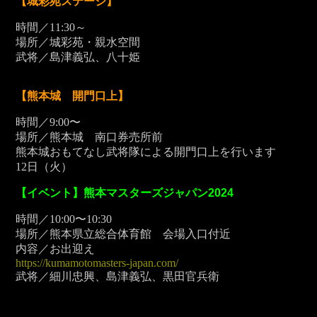
【城彩苑ステージ】
時間／11:30～
場所／城彩苑・親水空間
武将／島津義弘、八十姫
【熊本城 開門口上】
時間／9:00〜
場所／熊本城 南口券売所前
熊本城おもてなし武将隊による開門口上を行います
12
日（火）
【イベント】熊本マスターズジャパン2024
時間／10:00〜10:30
場所／熊本県立総合体育館 会場入口付近
内容／お出迎え
https://kumamotomasters-japan.com/
武将／細川忠興、島津義弘、黒田官兵衛