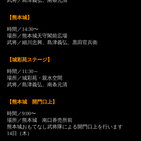
武将／島津義弘、南条元清
【熊本城】
時間／14:30〜
場所／熊本城天守閣前広場
武将／細川忠興、島津義弘、黒田官兵衛
【城彩苑ステージ】
時間／11:30～
場所／城彩苑・親水空間
武将／島津義弘、南条元清
【熊本城 開門口上】
時間／9:00〜
場所／熊本城 南口券売所前
熊本城おもてなし武将隊による開門口上を行います
14
日（木）