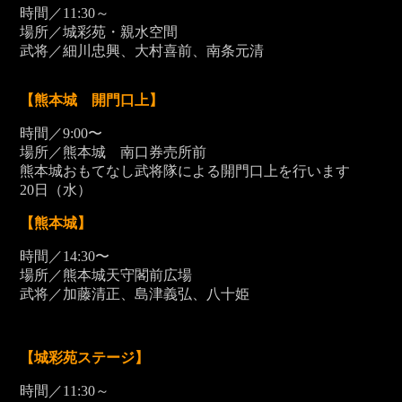
時間／11:30～
場所／城彩苑・親水空間
武将／細川忠興、大村喜前、南条元清
【熊本城 開門口上】
時間／9:00〜
場所／熊本城 南口券売所前
熊本城おもてなし武将隊による開門口上を行います
20
日（水）
【熊本城】
時間／14:30〜
場所／熊本城天守閣前広場
武将／加藤清正、島津義弘、八十姫
【城彩苑ステージ】
時間／11:30～