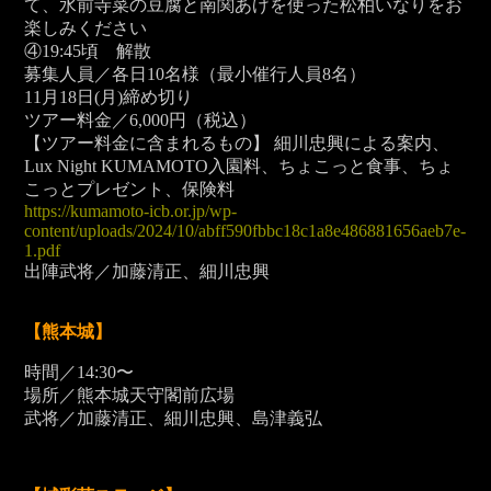
て、水前寺菜の豆腐と南関あげを使った松柏いなりをお
楽しみください
④19:45頃 解散
募集人員／各日10名様（最小催行人員8名）
11月18日(月)締め切り
ツアー料金／6,000
円（税込）
【ツアー料金に含まれるもの】 細川忠興による案内、
Lux Night KUMAMOTO入園料、ちょこっと食事、ちょ
こっとプレゼント、保険料
https://kumamoto-icb.or.jp/wp-
content/uploads/2024/10/abff590fbbc18c1a8e486881656aeb7e-
1.pdf
出陣武将／加藤清正、細川忠興
【熊本城】
時間／14:30〜
場所／熊本城天守閣前広場
武将／加藤清正、細川忠興、島津義弘