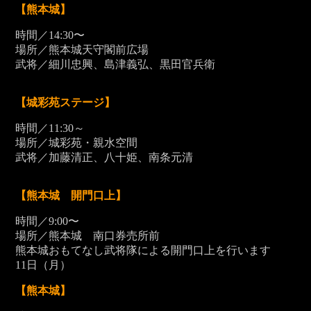
【熊本城】
時間／14:30〜
場所／熊本城天守閣前広場
武将／細川忠興、島津義弘、黒田官兵衛
【城彩苑ステージ】
時間／11:30～
場所／城彩苑・親水空間
武将／加藤清正、八十姫、南条元清
【熊本城 開門口上】
時間／9:00〜
場所／熊本城 南口券売所前
熊本城おもてなし武将隊による開門口上を行います
11
日（月）
【熊本城】