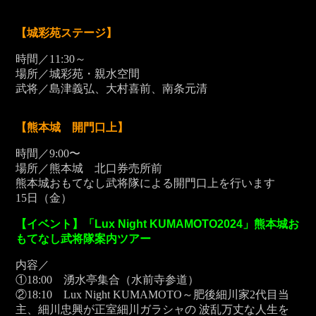
【城彩苑ステージ】
時間／11:30～
場所／城彩苑・親水空間
武将／島津義弘、大村喜前、南条元清
【熊本城 開門口上】
時間／9:00〜
場所／熊本城 北口券売所前
熊本城おもてなし武将隊による開門口上を行います
15
日（金）
【イベント】「Lux Night KUMAMOTO2024」熊本城お
もてなし武将隊案内ツアー
内容／
①18:00 湧水亭集合（水前寺参道）
②18:10 Lux Night KUMAMOTO～肥後細川家2代目当
主、細川忠興が正室細川ガラシャの 波乱万丈な人生を