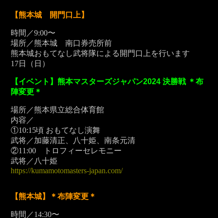
【熊本城 開門口上】
時間／9:00〜
場所／熊本城 南口券売所前
熊本城おもてなし武将隊による開門口上を行います
17
日（日）
【イベント】熊本マスターズジャパン2024 決勝戦 ＊布
陣変更＊
場所／熊本県立総合体育館
内容／
①10:15頃 おもてなし演舞
武将／加藤清正、八十姫、南条元清
②11:00 トロフィーセレモニー
武将／八十姫
https://kumamotomasters-japan.com/
【熊本城】
＊布陣変更＊
時間／14:30〜