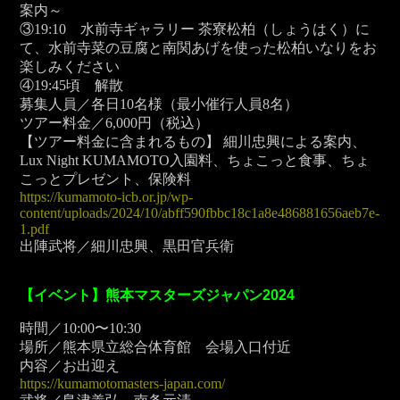
案内～
③19:10 水前寺ギャラリー 茶寮松柏（しょうはく）に
て、水前寺菜の豆腐と南関あげを使った松柏いなりをお
楽しみください
④19:45頃 解散
募集人員／各日10名様（最小催行人員8名）
ツアー料金／6,000
円（税込）
【ツアー料金に含まれるもの】 細川忠興による案内、
Lux Night KUMAMOTO入園料、ちょこっと食事、ちょ
こっとプレゼント、保険料
https://kumamoto-icb.or.jp/wp-
content/uploads/2024/10/abff590fbbc18c1a8e486881656aeb7e-
1.pdf
出陣武将／細川忠興、黒田官兵衛
【イベント】熊本マスターズジャパン2024
時間／10:00〜10:30
場所／熊本県立総合体育館 会場入口付近
内容／お出迎え
https://kumamotomasters-japan.com/