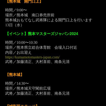
【熊本城 開門口上】
時間／9:00〜
場所／熊本城 南口券売所前
熊本城おもてなし武将隊による開門口上を行います
13
日（水）
【イベント】熊本マスターズジャパン2024
時間／10:00〜10:30
場所／熊本県立総合体育館 会場入口付近
内容／お出迎え
https://kumamotomasters-japan.com/
武将／加藤清正、大村喜前、南条元清
【熊本城】
時間／14:30〜
場所／熊本城天守閣前広場
武将／加藤清正、大村喜前、南条元清