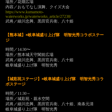
場所／花畑広場
内容／おもてなし演舞、クイズ大会
https://www.kumamoto-
waterworks.jp/waterworks_article/27238/
武将／細川忠興、黒田官兵衛、八十姫
【熊本城】
×岐阜城盛り上げ隊 明智光秀コラボステー
ジ
時間／14:30〜
場所／熊本城天守閣前広場
武将／細川忠興、黒田官兵衛、八十姫
岐阜城盛り上げ隊 明智光秀
【城彩苑ステージ】
×岐阜城盛り上げ隊 明智光秀コラ
ボステージ
時間／11:30～
場所／城彩苑・親水空間
武将／細川忠興、黒田官兵衛、八十姫、南条元清
岐阜城盛り上げ隊 明智光秀