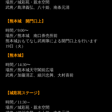
場所／城彩苑・親水空間
武将／島津義弘、八十姫、南条元清
【熊本城 開門口上】
時間／9:00〜
場所／熊本城 南口券売所前
熊本城おもてなし武将隊による開門口上を行います
19
日（火）
【熊本城】
時間／14:30〜
場所／熊本城天守閣前広場
武将／加藤清正、細川忠興、大村喜前
【城彩苑ステージ】
時間／11:30～
場所／城彩苑・親水空間