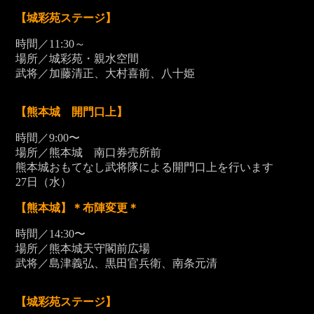
【城彩苑ステージ】
時間／11:30～
場所／城彩苑・親水空間
武将／加藤清正、大村喜前、八十姫
【熊本城 開門口上】
時間／9:00〜
場所／熊本城 南口券売所前
熊本城おもてなし武将隊による開門口上を行います
27
日（水）
【熊本城】＊布陣変更＊
時間／14:30〜
場所／熊本城天守閣前広場
武将／島津義弘、黒田官兵衛、南条元清
【城彩苑ステージ】