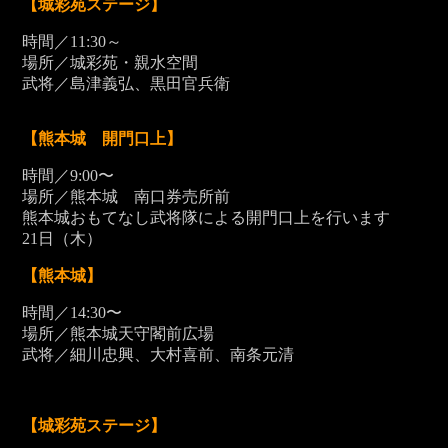
【城彩苑ステージ】
時間／11:30～
場所／城彩苑・親水空間
武将／島津義弘、黒田官兵衛
【熊本城 開門口上】
時間／9:00〜
場所／熊本城 南口券売所前
熊本城おもてなし武将隊による開門口上を行います
21
日（木）
【熊本城】
時間／14:30〜
場所／熊本城天守閣前広場
武将／細川忠興、大村喜前、南条元清
【城彩苑ステージ】