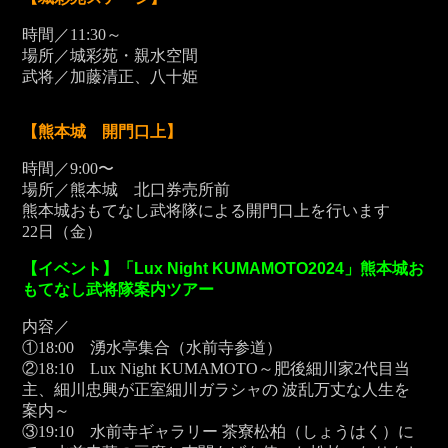
時間／11:30～
場所／城彩苑・親水空間
武将／加藤清正、八十姫
【熊本城 開門口上】
時間／9:00〜
場所／熊本城 北口券売所前
熊本城おもてなし武将隊による開門口上を行います
22
日（金）
【イベント】「Lux Night KUMAMOTO2024」熊本城お
もてなし武将隊案内ツアー
内容／
①18:00 湧水亭集合（水前寺参道）
②18:10 Lux Night KUMAMOTO～肥後細川家2代目当
主、細川忠興が正室細川ガラシャの 波乱万丈な人生を
案内～
③19:10 水前寺ギャラリー 茶寮松柏（しょうはく）に