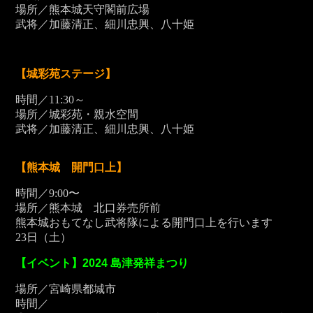
場所／熊本城天守閣前広場
武将／加藤清正、細川忠興、八十姫
【城彩苑ステージ】
時間／11:30～
場所／城彩苑・親水空間
武将／加藤清正、細川忠興、八十姫
【熊本城 開門口上】
時間／9:00〜
場所／熊本城 北口券売所前
熊本城おもてなし武将隊による開門口上を行います
23
日（土）
【イベント】2024 島津発祥まつり
場所／宮崎県都城市
時間／