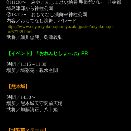
①11:30〜 みやこんじょ歴史絵巻 明道館パレード＠都
城島津邸から神柱公園
②13:15〜 おもてなし演舞＠神柱公園
内容／おもてなし演舞、パレード
https://www.city.miyakonojo.miyazaki.jp/site/miyakonojo-
pr/67738.html
武将／細川忠興、島津義弘
【イベント】「おれんじしょっぷ」PR
時間／11:15～11:30
場所／城彩苑・親水空間
【熊本城】
時間／14:30〜
場所／熊本城天守閣前広場
武将／加藤清正、八十姫
【城彩苑ステージ】