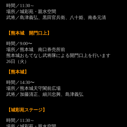
時間／11:30～
場所／城彩苑・親水空間
武将／島津義弘、黒田官兵衛、八十姫、南条元清
【熊本城 開門口上】
時間／9:00〜
場所／熊本城 南口券売所前
熊本城おもてなし武将隊による開門口上を行います
26
日（火）
【熊本城】
時間／14:30〜
場所／熊本城天守閣前広場
武将／加藤清正、細川忠興、島津義弘
【城彩苑ステージ】
時間／11:30～
場所／城彩苑・親水空間