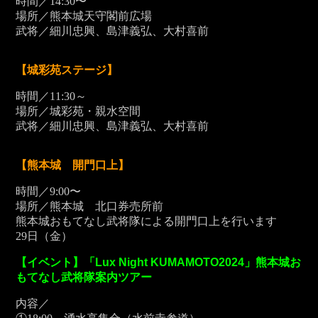
時間／14:30〜
場所／熊本城天守閣前広場
武将／細川忠興、島津義弘、大村喜前
【城彩苑ステージ】
時間／11:30～
場所／城彩苑・親水空間
武将／細川忠興、島津義弘、大村喜前
【熊本城 開門口上】
時間／9:00〜
場所／熊本城 北口券売所前
熊本城おもてなし武将隊による開門口上を行います
29
日（金）
【イベント】「Lux Night KUMAMOTO2024」熊本城お
もてなし武将隊案内ツアー
内容／