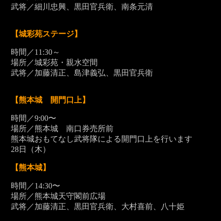
武将／細川忠興、黒田官兵衛、南条元清
【城彩苑ステージ】
時間／11:30～
場所／城彩苑・親水空間
武将／加藤清正、島津義弘、黒田官兵衛
【熊本城 開門口上】
時間／9:00〜
場所／熊本城 南口券売所前
熊本城おもてなし武将隊による開門口上を行います
28
日（木）
【熊本城】
時間／14:30〜
場所／熊本城天守閣前広場
武将／加藤清正、黒田官兵衛、大村喜前、八十姫